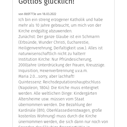
Gottlos glücklich!
von
8b5f773e
am 18.03.2022
Ich bin ein streng erzogener Katholik und habe
mehr als 10 Jahre gebraucht, um mich von der
Kirche endgültig abzuwenden.
Zunächst: Der ganze Glaube ist ein Schmarrn
(Erbsünde, Wunder Christi, Eucharestie,
Heiligenverehrung, Deifaltigkeit usw.). Alles ist
naturwisenschaftlich nicht zu halten!
Institution Kirche: Nur Pfründesicherung,
2000Jahre Unterdrückung der Frauen, Kreuzzüge.
Inquisition, Hexenverbrennung u.v.a.m.
Maria 2.0....sorry, aber lachhaft!
Quintessenz: Reichsdeputationshauptschluss
(Napoleon, 1804): Die Kirche muss enteignet
werden. Alle weltlichen Dinge: Kindergärten
Altersheime usw. müssen vom Staat
übernommen werden. Die Bezahlung der
Kardinäle (B10, Oberklassedienstwagen, große
kostenlos Wohnung) muss durch die Kirche
ünernommen werden, die sich dann nur noch von