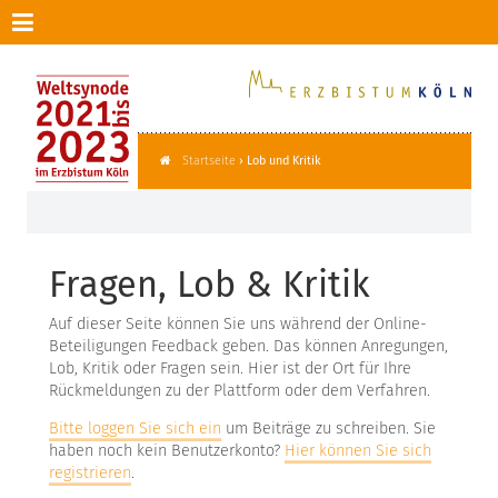
Weltsynode
Header
Menü
2021-
2023
Startseite
›
Lob und Kritik
Sie
sind
hier
Fragen, Lob & Kritik
Auf dieser Seite können Sie uns während der Online-
Beteiligungen Feedback geben. Das können Anregungen,
Lob, Kritik oder Fragen sein. Hier ist der Ort für Ihre
Rückmeldungen zu der Plattform oder dem Verfahren.
Bitte loggen Sie sich ein
um Beiträge zu schreiben. Sie
haben noch kein Benutzerkonto?
Hier können Sie sich
registrieren
.